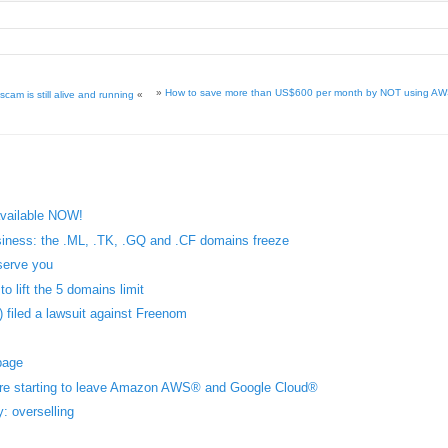
»
How to save more than US$600 per month by NOT using AWS
cam is still alive and running
«
available NOW!
iness: the .ML, .TK, .GQ and .CF domains freeze
serve you
o lift the 5 domains limit
 filed a lawsuit against Freenom
page
are starting to leave Amazon AWS® and Google Cloud®
 overselling