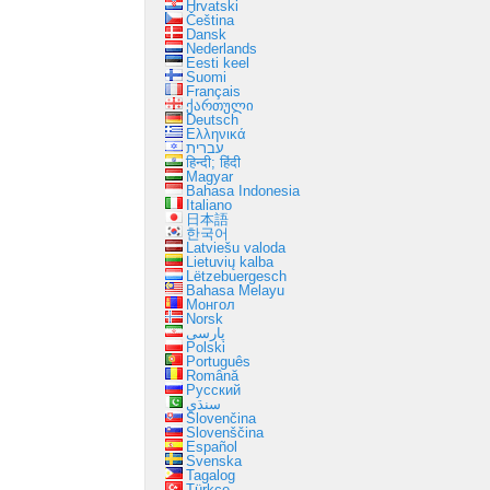
Hrvatski
Čeština
Dansk
Nederlands
Eesti keel
Suomi
Français
ქართული
Deutsch
Ελληνικά
עברית
हिन्दी; हिंदी
Magyar
Bahasa Indonesia
Italiano
日本語
한국어
Latviešu valoda
Lietuvių kalba
Lëtzebuergesch
Bahasa Melayu
Монгол
Norsk
پارسی
Polski
Português
Română
Русский
سنڌي
Slovenčina
Slovenščina
Español
Svenska
Tagalog