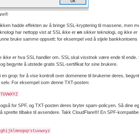
are®
tikken hadde effekten av å bringe SSL-kryptering til massene, men m
nologi har nettopp vist at SSL ikke er
en
sikker teknologi, og ikke er
kunne bruke samme oppsett: for eksempel ved å stjele bankkontoens 
te ikke er hva SSL handler om. SSL skal visstnok være ende til ende
 og begynte å utstede gratis SSL-sertifikat for sine brukere.
i en grop: for å vise kontroll over domenene til brukerne deres, begynte
il selv. For eksempel som denne TXT-posten:
STUVWXYZ
 også for SPF, og TXT-posten deres bryter spam-policyen. Så dine eg
ne å sprette tilbake til avsendere. Takk CloudFlare®! En SPF-kompatib
fghijklmnopqrstuvwxyz