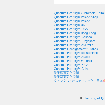
Quantum Hosting® Customers Portal
Quantum Hosting® Ireland Shop
Quantum Hosting® Ireland
Quantum Hosting® UK
Quantum Hosting™ USA
Quantum Hosting® Hong Kong
Quantum Hosting™ Canada
Quantum Hosting™ Singapore
Quantum Hosting™ Australia
Quantum Hébergement® France
Quantum Hosting® Deustchland
Quantum Hosting™ Arabic
Quantum Hosting® Español
Quantum Hosting™ Brazil
Quantum Hosting™ China
量子網頁寄存 香港
量子网页寄存 香港
クアンタム・ホスティング™・日本
©
the blog of Q