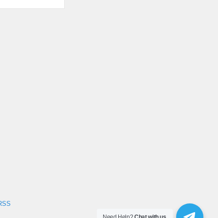
RSS
Need Help?
Chat with us