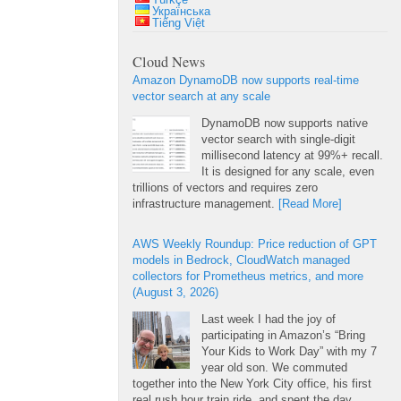
Türkçe
Українська
Tiếng Việt
Cloud News
Amazon DynamoDB now supports real-time
vector search at any scale
DynamoDB now supports native
vector search with single-digit
millisecond latency at 99%+ recall.
It is designed for any scale, even
trillions of vectors and requires zero
infrastructure management.
[Read More]
AWS Weekly Roundup: Price reduction of GPT
models in Bedrock, CloudWatch managed
collectors for Prometheus metrics, and more
(August 3, 2026)
Last week I had the joy of
participating in Amazon’s “Bring
Your Kids to Work Day” with my 7
year old son. We commuted
together into the New York City office, his first
real rush hour train ride, and spent the day