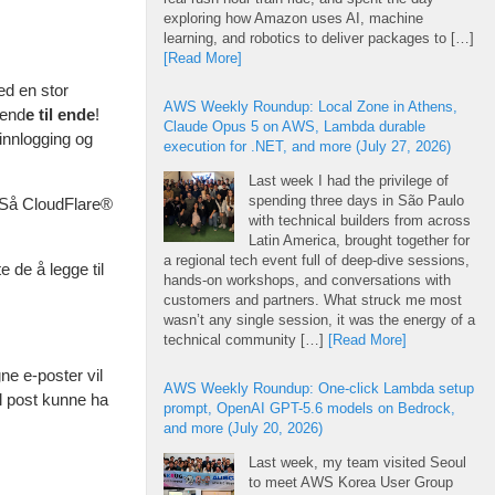
exploring how Amazon uses AI, machine
learning, and robotics to deliver packages to […]
[Read More]
ed en stor
AWS Weekly Roundup: Local Zone in Athens,
 end
e til ende
!
Claude Opus 5 on AWS, Lambda durable
innlogging og
execution for .NET, and more (July 27, 2026)
Last week I had the privilege of
spending three days in São Paulo
. Så CloudFlare®
with technical builders from across
Latin America, brought together for
a regional tech event full of deep-dive sessions,
 de å legge til
hands-on workshops, and conversations with
customers and partners. What struck me most
wasn’t any single session, it was the energy of a
technical community […]
[Read More]
ne e-poster vil
AWS Weekly Roundup: One-click Lambda setup
el post kunne ha
prompt, OpenAI GPT-5.6 models on Bedrock,
and more (July 20, 2026)
Last week, my team visited Seoul
to meet AWS Korea User Group