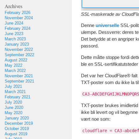
Archives
February 2026
SSL-maskerade av CloudFl
November 2024
June 2024
Denne
universelle
SSL-poli
February 2024
ulempe. Dessverre: deres tek
June 2023
Det betydde at en angriper 
March 2023
January 2023
passord.
November 2022
September 2022
Dette måtte stoppe fordi det
August 2022
ble en SSL-sertifikatutsteder
May 2022
March 2022
Det var her CloudFlare® falt 
November 2021
September 2021
TXT-poster som du ikke la t
July 2021
March 2021
CA3-ABCDEFGHIJKLMNOPQR
February 2021
July 2020
TXT-poster brukes imidlertid
June 2020
ikke bli levert og vil begyn
May 2020
January 2020
vært noe som:
December 2019
October 2019
cloudflare = CA3-abcde
August 2019