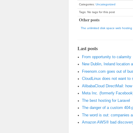
Categories:
Uncategorized
Tags: No tags for this post
Other posts
The unlimited disk space web hosting s
Last posts
From opportunity to calamity
New Dublin, Ireland location 
Freenom.com goes out of bus
CloudLinux does not want to 
AlibabaCloud DirectMail: how t
Meta Inc. (formerly Facebook)
The best hosting for Laravel
The danger of a custom 404-
The word is out: companies 
Amazon AWS® bad discovery: