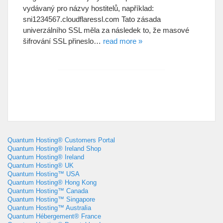
vydávaný pro názvy hostitelů, například:
sni1234567.cloudflaressl.com Tato zásada
univerzálního SSL měla za následek to, že masové
šifrování SSL přineslo…
read more »
Quantum Hosting® Customers Portal
Quantum Hosting® Ireland Shop
Quantum Hosting® Ireland
Quantum Hosting® UK
Quantum Hosting™ USA
Quantum Hosting® Hong Kong
Quantum Hosting™ Canada
Quantum Hosting™ Singapore
Quantum Hosting™ Australia
Quantum Hébergement® France