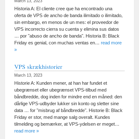
March 13, 2023
Historia A: El cliente cree que ha encontrado una
oferta de VPS de ancho de banda ilimitado o ilimitado,
sin embargo, en menos de un mes: el proveedor de
VPS incorrecto cierra su cuenta y elimina sus datos
… por "abuso de ancho de banda". Historia B: Black
Friday es genial, con muchas ventas en…
read more
»
VPS skrækhistorier
March 13, 2023
Historie A: Kunden mener, at han har fundet et
ubegrænset eller ubegrænset VPS-tilbud med
båndbredde, dog inden for mindre end en måned: den
dårlige VPS-udbyder lukker sin konto og sletter sine
data … for "misbrug af båndbredde". Historie B: Black
Friday er stor, med mange salg overalt. Kundes
tilmelding og bemærker, at VPS-ydelsen er meget…
read more »