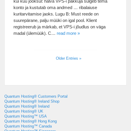
kui kuu jooksul: halva VPS-i pakkuja sulgeb tema
konto ja kustutab oma andmed … ribalaiuse
kuritarvitamise jaoks. Lugu B: Must reede on
suurepärane, palju müüki on igal pool. Klient
registreerub ja märkab, et VPS-i jõudlus on väga
madal (ülemüük). C…
read more »
Older Entries »
Quantum Hosting® Customers Portal
Quantum Hosting® Ireland Shop
Quantum Hosting® Ireland
Quantum Hosting® UK
Quantum Hosting™ USA
Quantum Hosting® Hong Kong
Quantum Hosting™ Canada