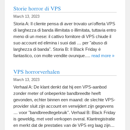
Storie horror di VPS
March 13, 2023
Storia A: Il cliente pensa di aver trovato un'offerta VPS
di larghezza di banda illimitata o illimitata, tuttavia entro
meno di un mese: il cattivo fornitore di VPS chiude il
suo account ed elimina i suoi dati … per "abuso di
larghezza di banda". Storia B: Il Black Friday è
fantastico, con molte vendite ovunque….
read more »
VPS horrorverhalen
March 13, 2023
Verhaal A: De klant denkt dat hij een VPS-aanbod
zonder meter of onbeperkte bandbreedte heeft
gevonden, echter binnen een maand: de slechte VPS-
provider sluit zijn account en verwijdert zijn gegevens
… voor "bandbreedtegebruik". Verhaal B: Black Friday
is geweldig, met veel verkopen overal. Klantregistratie
en merkt dat de prestaties van de VPS erg laag zijn…