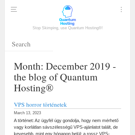
Stop Skimping, use Quantum Hosting®!
Month: December 2019 -
the blog of Quantum
Hosting®
VPS horror történetek
March 13, 2023
A történet: Az ügyfél úgy gondolja, hogy nem mérhető
vagy korlátlan sávszélességű VPS-ajánlatot talált, de
kevesebb, mint egy hónapon belül: a rossz VPS-