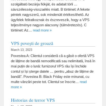
szolgáltató bezárja fiókját, és adatait törli …
sávszélesség-visszaélés miatt. B történet: A fekete
péntek nagyszerű, sok mindenütt értékesíthető. Az
ügyfelek feliratkoznak és észreveszik, hogy a VPS
teljesítménye nagyon alacsony (túlméretezés). C
történet: Az…
read more »
VPS povești de groază
March 13, 2023
Povestea A: Clientul consideră că a găsit o ofertă VPS
de lățime de bandă nemodificată sau nelimitată, însă în
mai puțin de o lună: furnizorul VPS rău își închide
contul și își șterge datele … pentru „abuz de lățime de
bandă”. Povestea B: Black Friday este minunat, cu
multe vânzări peste tot. Clientul se înscrie…
read
more »
Historias de terror VPS