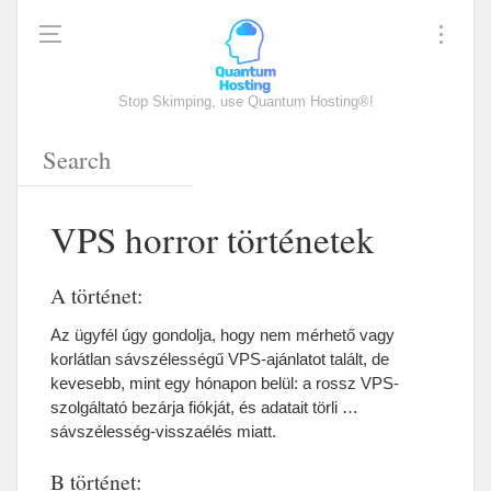
Stop Skimping, use Quantum Hosting®!
VPS horror történetek
A történet:
Az ügyfél úgy gondolja, hogy nem mérhető vagy
korlátlan sávszélességű VPS-ajánlatot talált, de
kevesebb, mint egy hónapon belül: a rossz VPS-
szolgáltató bezárja fiókját, és adatait törli …
sávszélesség-visszaélés miatt.
B történet: