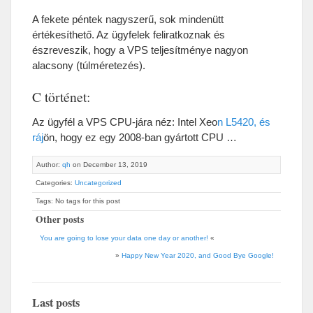
A fekete péntek nagyszerű, sok mindenütt
értékesíthető. Az ügyfelek feliratkoznak és
észreveszik, hogy a VPS teljesítménye nagyon
alacsony (túlméretezés).
C történet:
Az ügyfél a VPS CPU-jára néz: Intel Xeo
n L5420, és
ráj
ön, hogy ez egy 2008-ban gyártott CPU …
Author:
qh
on December 13, 2019
Categories:
Uncategorized
Tags: No tags for this post
Other posts
You are going to lose your data one day or another!
«
»
Happy New Year 2020, and Good Bye Google!
Last posts