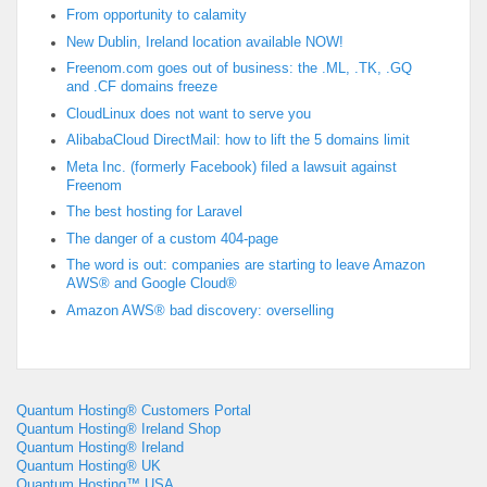
From opportunity to calamity
New Dublin, Ireland location available NOW!
Freenom.com goes out of business: the .ML, .TK, .GQ
and .CF domains freeze
CloudLinux does not want to serve you
AlibabaCloud DirectMail: how to lift the 5 domains limit
Meta Inc. (formerly Facebook) filed a lawsuit against
Freenom
The best hosting for Laravel
The danger of a custom 404-page
The word is out: companies are starting to leave Amazon
AWS® and Google Cloud®
Amazon AWS® bad discovery: overselling
Quantum Hosting® Customers Portal
Quantum Hosting® Ireland Shop
Quantum Hosting® Ireland
Quantum Hosting® UK
Quantum Hosting™ USA