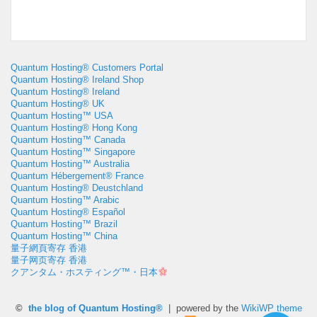
Quantum Hosting® Customers Portal
Quantum Hosting® Ireland Shop
Quantum Hosting® Ireland
Quantum Hosting® UK
Quantum Hosting™ USA
Quantum Hosting® Hong Kong
Quantum Hosting™ Canada
Quantum Hosting™ Singapore
Quantum Hosting™ Australia
Quantum Hébergement® France
Quantum Hosting® Deustchland
Quantum Hosting™ Arabic
Quantum Hosting® Español
Quantum Hosting™ Brazil
Quantum Hosting™ China
量子網頁寄存 香港
量子网页寄存 香港
クアンタム・ホスティング™・日本
©
the blog of Quantum Hosting®
| powered by the
WikiWP theme