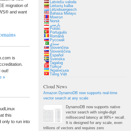
Latviešu valoda
EE migration of
Lietuvių kalba
Lëtzebuergesch
AWS® and want
Bahasa Melayu
Монгол
Norsk
پارسی
Polski
Português
omains
Română
Русский
سنڌي
Slovenčina
Slovenščina
Español
m.com is
Svenska
Tagalog
ccreditation
.
Türkçe
 out
!
Українська
Tiếng Việt
e
»
Cloud News
Amazon DynamoDB now supports real-time
vector search at any scale
DynamoDB now supports native
udLinux
vector search with single-digit
at this
millisecond latency at
99%+
recall
.
only to run into
It is designed for any scale
,
even
trillions of vectors and requires zero