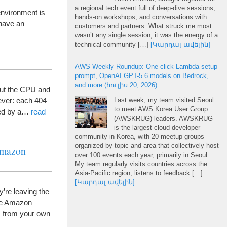
a regional tech event full of deep-dive sessions
,
environment is
hands-on workshops
,
and conversations with
 have an
customers and partners
.
What struck me most
.
wasn’t any single session
,
it was the energy of a
technical community
[…]
[Կարդալ ավելին]
AWS Weekly Roundup
:
One-click Lambda setup
prompt
,
OpenAI GPT-5.6 models on Bedrock
,
and more
(հուլիս 20, 2026)
ut the CPU and
ver
:
each
404
Last week
,
my team visited Seoul
to meet AWS Korea User Group
d by a
…
read
(
AWSKRUG
)
leaders
.
AWSKRUG
is the largest cloud developer
community in Korea
,
with
20
meetup groups
organized by topic and area that collectively host
mazon
over
100
events each year
,
primarily in Seoul
.
My team regularly visits countries across the
Asia-Pacific region
,
listens to feedback
[…]
[Կարդալ ավելին]
’re leaving the
le Amazon
Runtime instances
:
persistent compute for
ls from your own
production AI agents on Amazon Bedrock
AgentCore