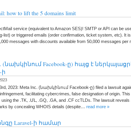
il
:
how to lift the
5
domains limit
ctMail service
(
equivalent to Amazon SES
)!
SMTP or API can be use
g-list
)
or triggered emails
(
order confirmation
,
ticket system
,
etc
).
It i
,000
messages with discounts available from
50,000
messages per 
nc. (նախկինում Facebook-ը) հայց է ներկայաց
-ի
2023
3rd
, 2023: Meta Inc. (նախկինում Facebook-ը)
filed a lawsuit aga
infringement
,
facilitating cybercrimes
,
false designation of origin
.
This 
 using the .TK
, .ՄԼ, .
GQ
, .
GA
,
and .CF ccTLDs
.
The lawsuit reveals 
arks by concealing WHOIS details
(
despite
…
read more
»
գը Laravel-ի համար