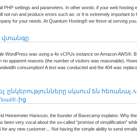
 all PHP settings and parameters
.
In other words
:
if your web hosting 
ill not run and produce errors such as
:
or It is extremely important to
mpany for your needs
.
At Quantum Hosting® we thrive at serving you
ի վտանգը
ngle WordPress was using a 4x vCPUs instance on Amazon AWS®
.
B
h no apparent reasons
(
the number of visitors was reasonable
).
Howe
andwidth consumption
!
A test was conducted and the
404
was replace
ել: ընկերությունները սկսում են հեռանալ A
Cloud®-ից
avid Heinemeier Hansson
,
the founder of Basecamp explains
:
Why they
 been very vocal about the so-called
“
promise of simplification
”
whi
5
for any new customer
…
Not having the simple ability to send emai