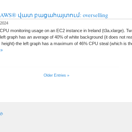
n AWS® վատ բացահայտում:
overselling
 2024
e CPU monitoring usage on an EC2 instance in Ireland
(
t3a.xlarge
).
Two
 left graph has an average of
40%
of white background
(
it does not rea
height
)-
the left graph has a maximum of
46%
CPU steal
(
which is th
»
Older Entries
»
րի