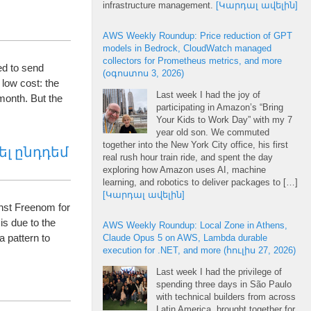
infrastructure management
.
[Կարդալ ավելին]
AWS Weekly Roundup
:
Price reduction of GPT
models in Bedrock
,
CloudWatch managed
collectors for Prometheus metrics
,
and more
d to send
(օգոստոս 3, 2026)
s low cost
:
the
Last week I had the joy of
month
.
But the
participating in Amazon’s “Bring
Your Kids to Work Day” with my
7
year old son
.
We commuted
together into the New York City office
,
his first
րել ընդդեմ
real rush hour train ride
,
and spent the day
exploring how Amazon uses AI
,
machine
learning
,
and robotics to deliver packages to
[…]
[Կարդալ ավելին]
inst Freenom for
is due to the
AWS Weekly Roundup
:
Local Zone in Athens
,
a pattern to
Claude Opus
5
on AWS
,
Lambda durable
execution for .NET
,
and more
(հուլիս 27, 2026)
Last week I had the privilege of
spending three days in São Paulo
with technical builders from across
Latin America
,
brought together for