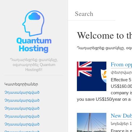
Welcome to t
Դադարեցրեք ցատկելը, օգտա
Դադարեցրեք ցատկելը,
From opp
օգտագործել Quantum
Hosting®!
փետրվար 8
Effective
5
Կատեգորիաներ
US$160.0
company i
Չդասակարգված
you save US$150/year on a
Չդասակարգված
Չդասակարգված
New Dub
Չդասակարգված
նոյեմբեր 1
Չդասակարգված
France is n