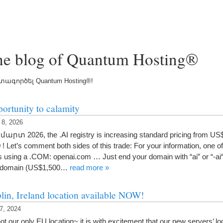
he blog of Quantum Hosting®
գործել Quantum Hosting®!
ortunity to calamity
, 2026
 մարտ 2026,
the .AI registry is increasing standard pricing from US
0
!
Let’s comment both sides of this trade
:
For your information
,
one of
s using a .COM
:
openai.com
…
Just end your domain with
“
ai
”
or
“-
ai
 domain
(
US$1,500
…
read more
»
lin
,
Ireland location available NOW
!
7, 2024
ot our only EU location~ it is with excitement that our new servers
’
lo