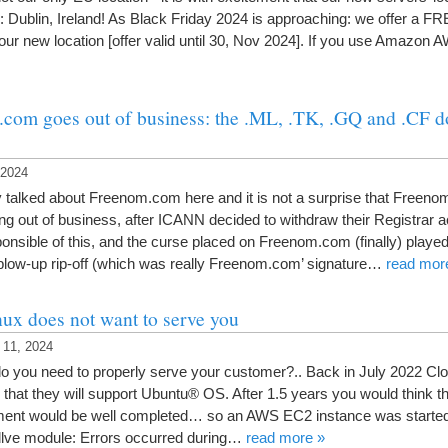
:
Dublin
,
Ireland
!
As Black Friday
2024
is approaching
:
we offer a FR
our new location
[
offer valid until
30,
Nov
2024].
If you use Amazon 
com goes out of business
:
the .ML
, .
TK
, .
GQ and .CF d
 2024
 talked about Freenom.com here and it is not a surprise that Freeno
ng out of business
,
after ICANN decided to withdraw their Registrar a
nsible of this
,
and the curse placed on Freenom.com
(
finally
)
played
blow-up rip-off
(
which was really Freenom.com
’
signature
…
read mor
ux does not want to serve you
1, 2024
o you need to properly serve your customer
?..
Back in July
2022
Clo
that they will support Ubuntu® OS
.
After
1.5
years you would think th
ent would be well completed
…
so an AWS EC2 instance was started 
dlve module
:
Errors occurred during
…
read more
»