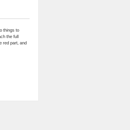
Announcing runtime instances in
Amazon Bedrock AgentCore—
persistent
,
managed EC2
infrastructure for production AI
agents with multi-agent collaboration
,
GPU
 things to
support
,
and sessions lasting up to
14
days
.
ch the full
[Կարդալ ավելին]
e red part
,
and