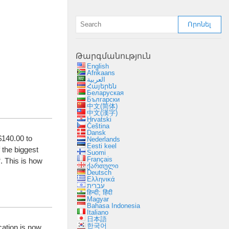
Թարգմանություն
English
Afrikaans
العربية
Հայերեն
Беларуская
Български
中文(简体)
中文(漢字)
Hrvatski
Čeština
Dansk
$140.00 to
Nederlands
Eesti keel
 the biggest
Suomi
Français
“.
This is how
ქართული
Deutsch
Ελληνικά
עברית
हिन्दी; हिंदी
Magyar
Bahasa Indonesia
Italiano
日本語
한국어
cation is now