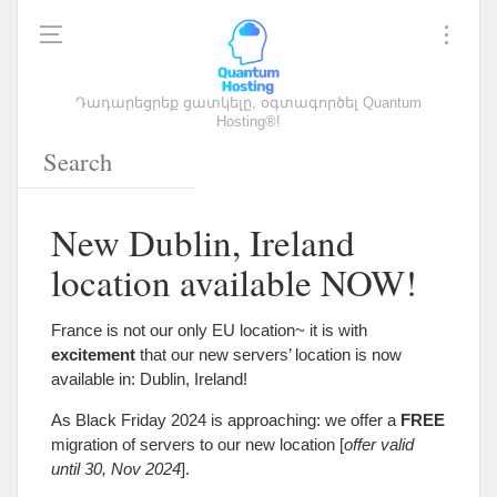
Դադարեցրեք ցատկելը, օգտագործել Quantum
Hosting®!
New Dublin
,
Ireland
location available NOW
!
France is not our only EU location~ it is with
excitement
that our new servers
’
location is now
available in
:
Dublin
,
Ireland
!
As Black Friday
2024
is approaching
:
we offer a
FREE
migration of servers to our new location
[
offer valid
until
30,
Nov
2024
].