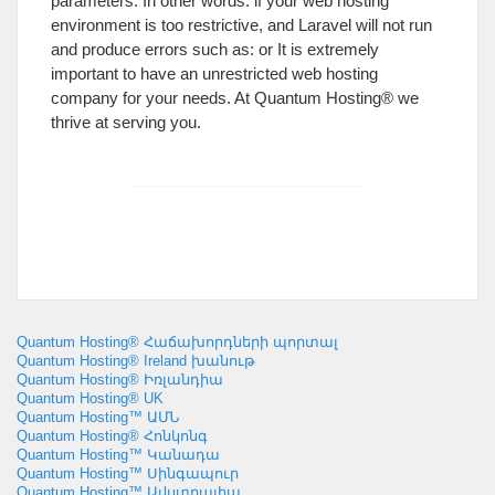
parameters
.
In other words
:
if your web hosting
environment is too restrictive
,
and Laravel will not run
and produce errors such as
:
or It is extremely
important to have an unrestricted web hosting
company for your needs
.
At Quantum Hosting® we
thrive at serving you
.
Quantum Hosting® Հաճախորդների պորտալ
Quantum Hosting® Ireland խանութ
Quantum Hosting® Իռլանդիա
Quantum Hosting® UK
Quantum Hosting™ ԱՄՆ
Quantum Hosting® Հոնկոնգ
Quantum Hosting™ Կանադա
Quantum Hosting™ Սինգապուր
Quantum Hosting™ Ավստրալիա