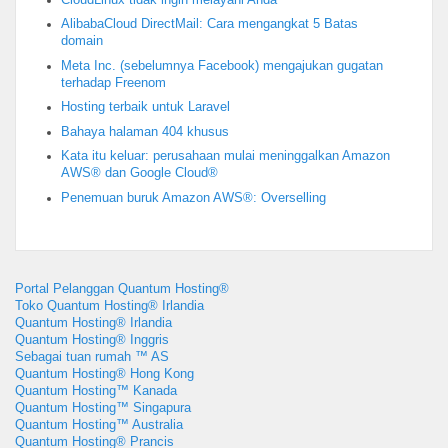
AlibabaCloud DirectMail: Cara mengangkat 5 Batas
domain
Meta Inc. (sebelumnya Facebook) mengajukan gugatan
terhadap Freenom
Hosting terbaik untuk Laravel
Bahaya halaman 404 khusus
Kata itu keluar: perusahaan mulai meninggalkan Amazon
AWS® dan Google Cloud®
Penemuan buruk Amazon AWS®: Overselling
Portal Pelanggan Quantum Hosting®
Toko Quantum Hosting® Irlandia
Quantum Hosting® Irlandia
Quantum Hosting® Inggris
Sebagai tuan rumah ™ AS
Quantum Hosting® Hong Kong
Quantum Hosting™ Kanada
Quantum Hosting™ Singapura
Quantum Hosting™ Australia
Quantum Hosting® Prancis