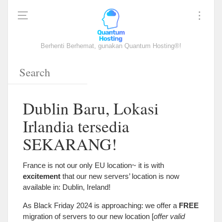
Berhenti Berhemat, gunakan Quantum Hosting®!
Dublin Baru, Lokasi
Irlandia tersedia
SEKARANG!
France is not our only EU location~ it is with
excitement
that our new servers
’
location is now
available in
:
Dublin
,
Ireland
!
As Black Friday
2024
is approaching
:
we offer a
FREE
migration of servers to our new location
[
offer valid