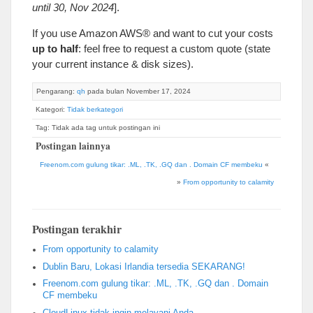
until
30, Nov 2024
].
If you use Amazon AWS® and want to cut your costs
up to half
:
feel free to request a custom quote
(
state
your current instance
&
disk sizes
).
Pengarang:
qh
pada bulan November 17, 2024
Kategori:
Tidak berkategori
Tag: Tidak ada tag untuk postingan ini
Postingan lainnya
Freenom.com gulung tikar: .ML, .TK, .GQ dan . Domain CF membeku
«
»
From opportunity to calamity
Postingan terakhir
From opportunity to calamity
Dublin Baru, Lokasi Irlandia tersedia SEKARANG!
Freenom.com gulung tikar: .ML, .TK, .GQ dan . Domain
CF membeku
CloudLinux tidak ingin melayani Anda