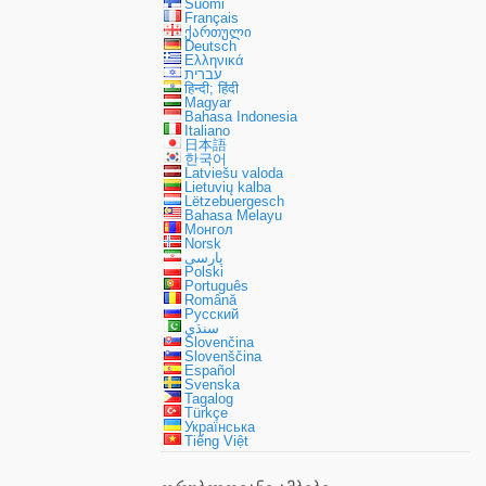
Suomi
Français
ქართული
Deutsch
Ελληνικά
עברית
हिन्दी; हिंदी
Magyar
Bahasa Indonesia
Italiano
日本語
한국어
Latviešu valoda
Lietuvių kalba
Lëtzebuergesch
Bahasa Melayu
Монгол
Norsk
پارسی
Polski
Português
Română
Русский
سنڌي
Slovenčina
Slovenščina
Español
Svenska
Tagalog
Türkçe
Українська
Tiếng Việt