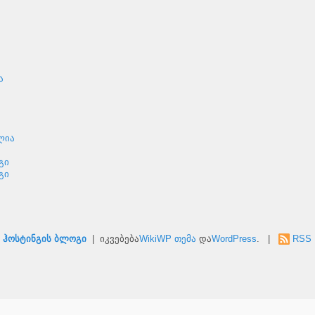
ა
ლია
გი
გი
 ჰოსტინგის ბლოგი
| იკვებება
WikiWP თემა
და
WordPress
. |
RSS