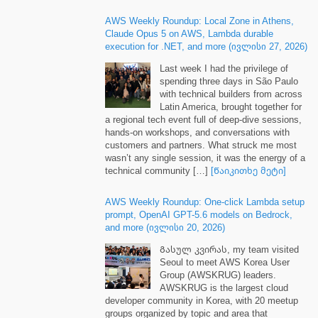
AWS Weekly Roundup
:
Local Zone in Athens
,
Claude Opus
5
on AWS
,
Lambda durable
execution for .NET
,
and more
(ივლისი 27, 2026)
Last week I had the privilege of
spending three days in São Paulo
with technical builders from across
Latin America
,
brought together for
a regional tech event full of deep-dive sessions
,
hands-on workshops
,
and conversations with
customers and partners
.
What struck me most
wasn’t any single session
,
it was the energy of a
technical community
[…]
[Წაიკითხე მეტი]
AWS Weekly Roundup
:
One-click Lambda setup
prompt
,
OpenAI GPT-5.6 models on Bedrock
,
and more
(ივლისი 20, 2026)
Გასულ კვირას,
my team visited
Seoul to meet AWS Korea User
Group
(
AWSKRUG
)
leaders
.
AWSKRUG is the largest cloud
developer community in Korea
,
with
20
meetup
groups organized by topic and area that