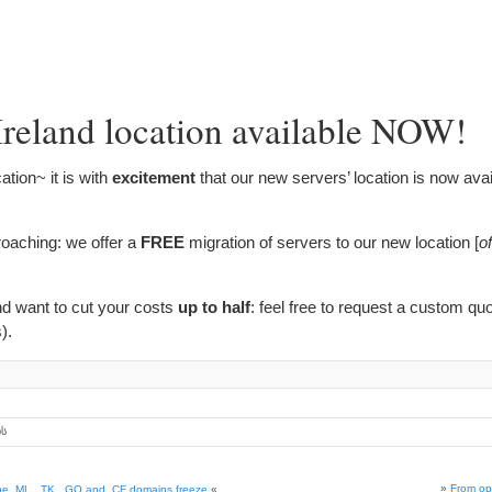
Ireland location available NOW
!
tion~ it is with
excitement
that our new servers
’
location is now avai
roaching
:
we offer a
FREE
migration of servers to our new location
[
of
 want to cut your costs
up to half
:
feel free to request a custom qu
s
).
ის
»
From opp
he .ML
, .
TK
, .
GQ and .CF domains freeze
«