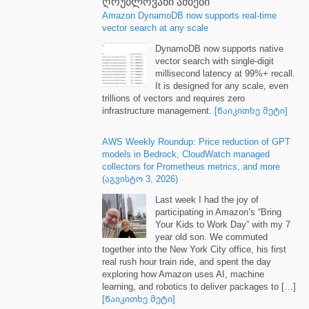
ღრუბლოვანი ამბები
Amazon DynamoDB now supports real-time
vector search at any scale
DynamoDB now supports native
vector search with single-digit
millisecond latency at
99%+
recall
.
It is designed for any scale
,
even
trillions of vectors and requires zero
infrastructure management
.
[Წაიკითხე მეტი]
AWS Weekly Roundup
:
Price reduction of GPT
models in Bedrock
,
CloudWatch managed
collectors for Prometheus metrics
,
and more
(აგვისტო 3, 2026)
Last week I had the joy of
participating in Amazon’s “Bring
Your Kids to Work Day” with my
7
year old son
.
We commuted
together into the New York City office
,
his first
real rush hour train ride
,
and spent the day
exploring how Amazon uses AI
,
machine
learning
,
and robotics to deliver packages to
[…]
[Წაიკითხე მეტი]