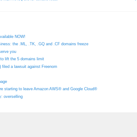
 available NOW
!
siness
:
the .ML
, .
TK
, .
GQ and .CF domains freeze
serve you
o lift the
5
domains limit
)
filed a lawsuit against Freenom
page
re starting to leave Amazon AWS® and Google Cloud®
y
:
overselling