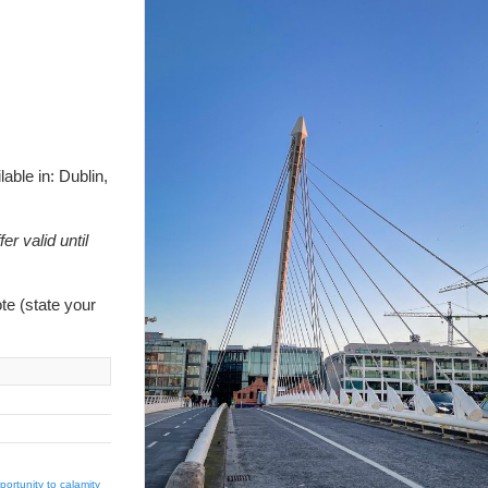
lable in
:
Dublin
,
fer valid until
ote
(
state your
ortunity to calamity