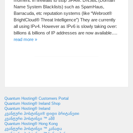
moment
:
in firewalls to stop SPAM
:
DNSBL
(
Domain
Name System Blacklists
)
such as SpamHaus
,
Barracuda
,
etc reputation systems
(
like
“
Webroot®
BrightCloud® Threat Intelligence
”)
They are currently
all using IPv4
.
However as IPv6 is slowly taking over
:
billions
&
billions of IP addresses are now available
….
read more
»
Quantum Hosting® Customers Portal
Quantum Hosting® Ireland Shop
Quantum Hosting® Ireland
კვანტური ჰოსტინგი® დიდი ბრიტანეთი
კვანტური ჰოსტინგი ™ აშშ
Quantum Hosting® Hong Kong
კვანტური ჰოსტინგი ™ კანადა