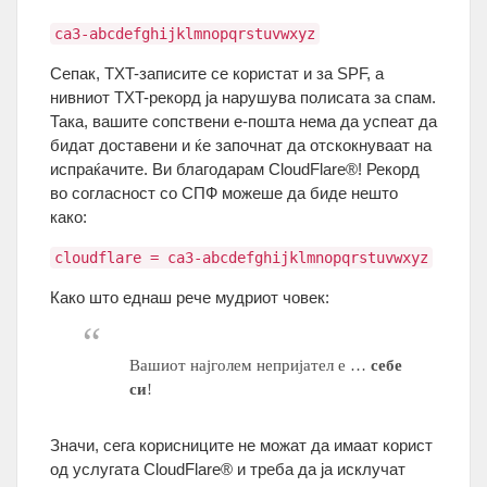
ca3-abcdefghijklmnopqrstuvwxyz
Сепак, TXT-записите се користат и за SPF, а
нивниот TXT-рекорд ја нарушува полисата за спам.
Така, вашите сопствени е-пошта нема да успеат да
бидат доставени и ќе започнат да отскокнуваат на
испраќачите. Ви благодарам CloudFlare®! Рекорд
во согласност со СПФ можеше да биде нешто
како:
cloudflare = ca3-abcdefghijklmnopqrstuvwxyz
Како што еднаш рече мудриот човек:
Вашиот најголем непријател е …
себе
си
!
Значи, сега корисниците не можат да имаат корист
од услугата CloudFlare® и треба да ја исклучат