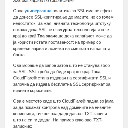
SSL маскарада од CloudFlare®
Оваа
универзална
политика за SSL имаше ефект
да донесе SSL-криптирање до масите, но со голем
недостаток. За жал: нивната технологија штотуку
покажа дека SSL не е сиг
урн
а технологија и не е
крај до крај!
Тоа значеш
е дека напаѓачот може да
ја користи истата поставеност: на пример со
крадење најава и лозинка на сметката на вашата
банка.
Ова мораше да запре затоа што не станува збор
за SSL. SSL треба да биде крај до крај. Така,
CloudFlare® стана издавач на сертификати SSL и
започна да издава бесплатна SSL сертификат за
нивните корисници.
Ова е местото каде што CloudFlare® падна во јама:
за да покажат контрола над домените на нивните
корисници, тие почнаа да додаваат TXT записи
што не си ги додал. На пример како овој TXT-
записник: