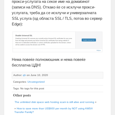
прокси-услугата на секое име на домаќинот
(записи на DNS). Откако ќе се исклучи прокси-
услугата, треба да се исклучи и универзалната
SSL услуга (од областа SSL / TLS, потоа во сервер
Edge):
Нема повеќе полномошник и нема повеќе
бесплатна ЦДН!
Author:
qh
on June 10, 2020
Categories:
Uncategorized
Tags: No tags for this post
Other posts
The unlimited disk space web hosting scam is still alive and running
«
»
How to save more than US$600 per month by NOT using AWS®
Transfer Family?