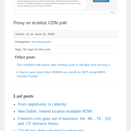
Proxy ve ücretsiz CDN yok!
Author:
qh
on June 10, 2020
Categories:
Uncategorized
Tags: No tags for this post
Other posts
The unlimited disk space web hosting scam is still alive and running
«
»
How to save more than US$600 per month by NOT using AWS®
Transfer Family?
Last posts
From opportunity to calamity
New Dublin, Ireland location available NOW!
Freenom.com goes out of business: the .ML, .TK, .GQ
and .CF domains freeze
CloudLinux does not want to serve you