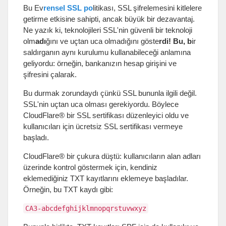
Bu Ev
rensel SSL po
litikası, SSL şifrelemesini kitlelere
getirme etkisine sahipti, ancak büyük bir dezavantaj.
Ne yazık ki, teknolojileri SSL'nin güvenli bir teknoloji
olm
adı
ğını ve uçtan uca olmadığını göste
rdi! Bu, b
ir
saldırganın aynı kurulumu kullanabileceği anlamına
geliyordu: örneğin, bankanızın hesap girişini ve
şifresini çalarak.
Bu durmak zorundaydı çünkü SSL bununla ilgili değil.
SSL'nin uçtan uca olması gerekiyordu. Böylece
CloudFlare® bir SSL sertifikası düzenleyici oldu ve
kullanıcıları için ücretsiz SSL sertifikası vermeye
başladı.
CloudFlare® bir çukura düştü: kullanıcıların alan adları
üzerinde kontrol göstermek için, kendiniz
eklemediğiniz TXT kayıtlarını eklemeye başladılar.
Örneğin, bu TXT kaydı gibi:
CA3-abcdefghijklmnopqrstuvwxyz