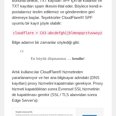
Bununla birlikte, TXT kayıtları SPF için de kullanılır ve
TXT kayıtları spam ilkesini ihlal eder. Böylece kendi e-
postalarınız teslim edilemez ve gönderenlere geri
dönmeye başlar. Teşekkürler CloudFlare®! SPF
uyumlu bir kayıt şöyle olabilir:
cloudflare = CA3-abcdefghijklmnopqrstuvwxyz
Bilge adamın bir zamanlar söylediği gibi:
En büyük düşmanınız …
kendin
!
Artık kullanıcılar CloudFlare® hizmetinden
yararlanamıyor ve her ana bilgisayar adındaki (DNS
kayıtları) proxy hizmetini kapatmaları gerekiyor. Proxy
hizmeti kapatıldıktan sonra Evrensel SSL hizmetinin
de kapatılması gerekir (SSL / TLS alanından sonra
Edge Server'a):