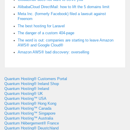
AlibabaCloud DirectMail: how to lift the 5 domains limit
Meta Inc. (formerly Facebook) filed a lawsuit against
Freenom
The best hosting for Laravel
The danger of a custom 404-page
The word is out: companies are starting to leave Amazon
AWS® and Google Cloud®
Amazon AWS® bad discovery: overselling
Quantum Hosting® Customers Portal
Quantum Hosting® Ireland Shop
Quantum Hosting® Ireland
Quantum Hosting® UK
Quantum Hosting™ USA
Quantum Hosting® Hong Kong
Quantum Hosting™ Canada
Quantum Hosting™ Singapore
Quantum Hosting™ Australia
Quantum Hébergement® France
Quantum Hosting® Deustchland