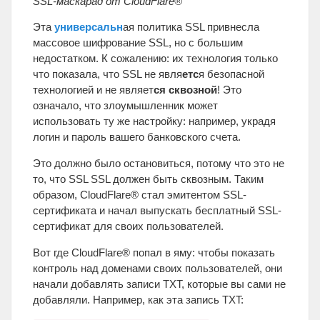
SSL-маскарад от CloudFlare®
Эта
универсальн
ая политика SSL привнесла
массовое шифрование SSL, но с большим
недостатком. К сожалению: их технология только
что показала, что SSL не явля
етс
я безопасной
технологией и не являет
ся сквозной
! Это
означало, что злоумышленник может
использовать ту же настройку: например, украдя
логин и пароль вашего банковского счета.
Это должно было остановиться, потому что это не
то, что SSL SSL должен быть сквозным. Таким
образом, CloudFlare® стал эмитентом SSL-
сертификата и начал выпускать бесплатный SSL-
сертификат для своих пользователей.
Вот где CloudFlare® попал в яму: чтобы показать
контроль над доменами своих пользователей, они
начали добавлять записи TXT, которые вы сами не
добавляли. Например, как эта запись TXT: