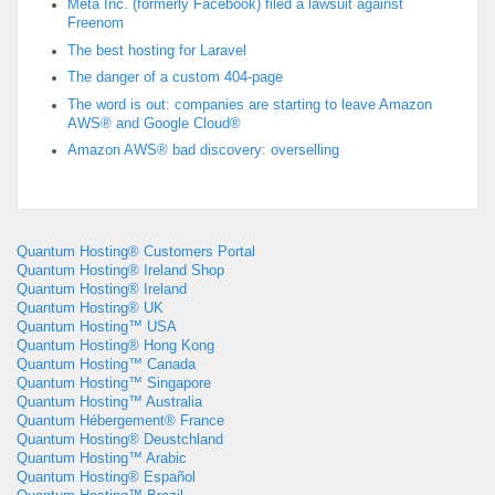
Meta Inc. (formerly Facebook) filed a lawsuit against
Freenom
The best hosting for Laravel
The danger of a custom 404-page
The word is out: companies are starting to leave Amazon
AWS® and Google Cloud®
Amazon AWS® bad discovery: overselling
Quantum Hosting® Customers Portal
Quantum Hosting® Ireland Shop
Quantum Hosting® Ireland
Quantum Hosting® UK
Quantum Hosting™ USA
Quantum Hosting® Hong Kong
Quantum Hosting™ Canada
Quantum Hosting™ Singapore
Quantum Hosting™ Australia
Quantum Hébergement® France
Quantum Hosting® Deustchland
Quantum Hosting™ Arabic
Quantum Hosting® Español