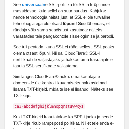
See
universaaln
e SSL-poliitika tõi SSL-i krüptimise
massidesse, kuid sellel on suur puudus. Kahjuks:
nende tehnoloogia näitas just, et SSL ei ole tur
val
ine
tehnoloogia ega ole otsast l
õpuni! See
tähendas, et
ründaja võis sama seadistust kasutada: näiteks
varastades teie pangakontole sisselogimise ja parooli.
See tuli peatada, kuna SSL ei räägi sellest. SSL peaks
olema otsast lõpuni. Nii sai CloudFlare® SSL-i
sertifikaatide väljastajaks ja hakkas oma kasutajatele
tasuta SSL-sertifikaate väljastama.
Siin langes CloudFlare® auku: oma kasutajate
domeenide üle kontrolli kuvamiseks hakkasid nad
lisama TXT-kirjeid, mida te ise ei lisanud. Näiteks see
TXT-kirje:
ca3-abcdefghijklmnopqrstuvwxyz
Kuid TXT-kirjeid kasutatakse ka SPF-i jaoks ja nende
TXT-kirje rikub rämpsposti poliitikat. Nii et teie enda e-