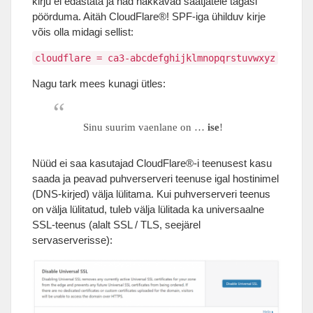
kirju ei edastata ja nad hakkavad saatjatele tagasi
pöörduma. Aitäh CloudFlare®! SPF-iga ühilduv kirje
võis olla midagi sellist:
cloudflare = ca3-abcdefghijklmnopqrstuvwxyz
Nagu tark mees kunagi ütles:
Sinu suurim vaenlane on …
ise
!
Nüüd ei saa kasutajad CloudFlare®-i teenusest kasu
saada ja peavad puhverserveri teenuse igal hostinimel
(DNS-kirjed) välja lülitama. Kui puhverserveri teenus
on välja lülitatud, tuleb välja lülitada ka universaalne
SSL-teenus (alalt SSL / TLS, seejärel
servaserverisse):