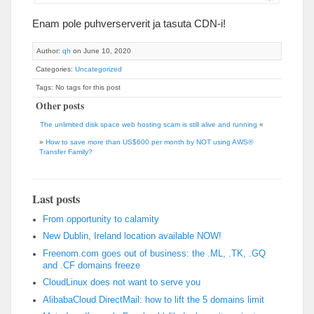
Enam pole puhverserverit ja tasuta CDN-i!
Author:
qh
on June 10, 2020
Categories:
Uncategorized
Tags: No tags for this post
Other posts
The unlimited disk space web hosting scam is still alive and running
«
»
How to save more than US$600 per month by NOT using AWS®
Transfer Family?
Last posts
From opportunity to calamity
New Dublin, Ireland location available NOW!
Freenom.com goes out of business: the .ML, .TK, .GQ
and .CF domains freeze
CloudLinux does not want to serve you
AlibabaCloud DirectMail: how to lift the 5 domains limit