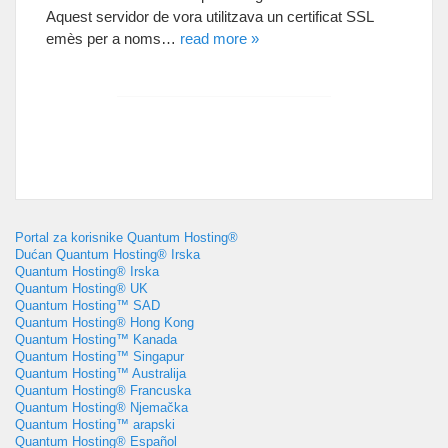
Aquest servidor de vora utilitzava un certificat SSL
emès per a noms
…
read more
»
Portal za korisnike Quantum Hosting®
Dućan Quantum Hosting® Irska
Quantum Hosting® Irska
Quantum Hosting® UK
Quantum Hosting™ SAD
Quantum Hosting® Hong Kong
Quantum Hosting™ Kanada
Quantum Hosting™ Singapur
Quantum Hosting™ Australija
Quantum Hosting® Francuska
Quantum Hosting® Njemačka
Quantum Hosting™ arapski
Quantum Hosting® Español