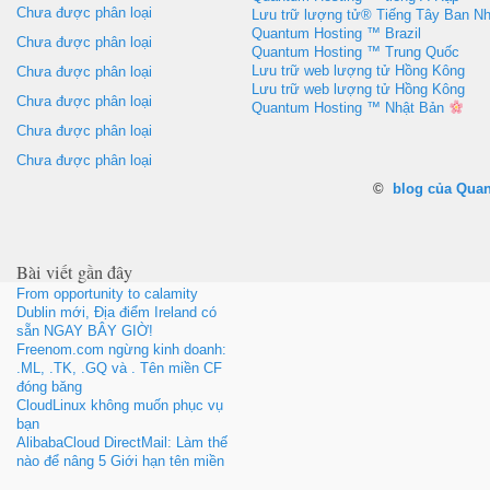
Chưa được phân loại
Lưu trữ lượng tử® Tiếng Tây Ban N
Quantum Hosting ™ Brazil
Chưa được phân loại
Quantum Hosting ™ Trung Quốc
Lưu trữ web lượng tử Hồng Kông
Chưa được phân loại
Lưu trữ web lượng tử Hồng Kông
Chưa được phân loại
Quantum Hosting ™ Nhật Bản
Chưa được phân loại
Chưa được phân loại
©
blog của Qua
Bài viết gần đây
From opportunity to calamity
Dublin mới, Địa điểm Ireland có
sẵn NGAY BÂY GIỜ!
Freenom.com ngừng kinh doanh:
.ML, .TK, .GQ và . Tên miền CF
đóng băng
CloudLinux không muốn phục vụ
bạn
AlibabaCloud DirectMail: Làm thế
nào để nâng 5 Giới hạn tên miền