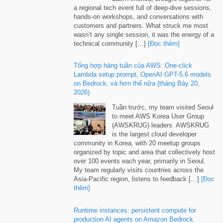
a regional tech event full of deep-dive sessions
,
hands-on workshops
,
and conversations with
customers and partners
.
What struck me most
wasn’t any single session
,
it was the energy of a
technical community
[…]
[Đọc thêm]
Tổng hợp hàng tuần của AWS:
One-click
Lambda setup prompt
,
OpenAI GPT-5.6 models
on Bedrock
, và hơn thế nữa (tháng Bảy 20,
2026)
Tuần trước,
my team visited Seoul
to meet AWS Korea User Group
(
AWSKRUG
)
leaders
.
AWSKRUG
is the largest cloud developer
community in Korea
,
with
20
meetup groups
organized by topic and area that collectively host
over
100
events each year
,
primarily in Seoul
.
My team regularly visits countries across the
Asia-Pacific region
,
listens to feedback
[…]
[Đọc
thêm]
Runtime instances
:
persistent compute for
production AI agents on Amazon Bedrock