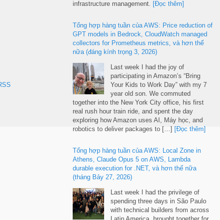
infrastructure management
.
[Đọc thêm]
Tổng hợp hàng tuần của AWS:
Price reduction of
GPT models in Bedrock
,
CloudWatch managed
collectors for Prometheus metrics
, và hơn thế
nữa (đáng kính trọng 3, 2026)
Last week I had the joy of
participating in Amazon’s “Bring
RSS
Your Kids to Work Day” with my
7
year old son
.
We commuted
together into the New York City office
,
his first
real rush hour train ride
,
and spent the day
exploring how Amazon uses AI
, Máy học,
and
robotics to deliver packages to
[…]
[Đọc thêm]
Tổng hợp hàng tuần của AWS:
Local Zone in
Athens
,
Claude Opus
5
on AWS
,
Lambda
durable execution for .NET
, và hơn thế nữa
(tháng Bảy 27, 2026)
Last week I had the privilege of
spending three days in São Paulo
with technical builders from across
Latin America
,
brought together for