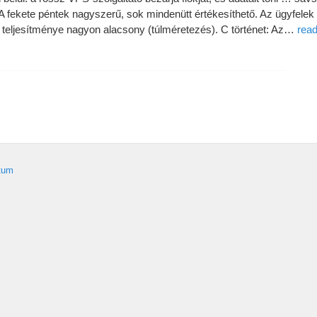
A fekete péntek nagyszerű
,
sok mindenütt értékesíthető
.
Az ügyfelek 
teljesítménye nagyon alacsony
(
túlméretezés
).
C történet
:
Az
…
rea
tum