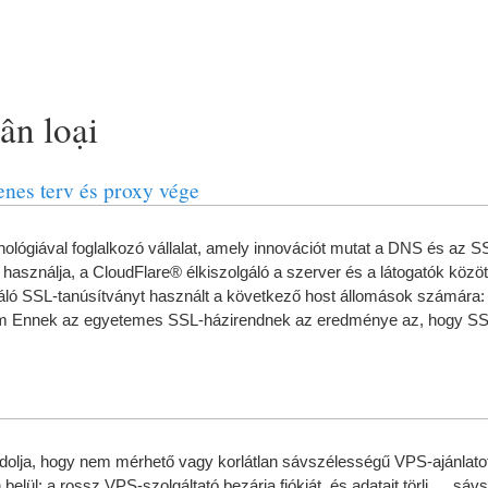
ân loại
nes terv és proxy vége
lógiával foglalkozó vállalat
,
amely innovációt mutat a DNS és az SS
 használja
,
a CloudFlare® élkiszolgáló a szerver és a látogatók között
gáló SSL-tanúsítványt használt a következő host állomások számára
:
com Ennek az egyetemes SSL-házirendnek az eredménye az
,
hogy SSL
dolja
,
hogy nem mérhető vagy korlátlan sávszélességű VPS-ajánlatot 
 belül
:
a rossz VPS-szolgáltató bezárja fiókját
,
és adatait törli
…
sávs