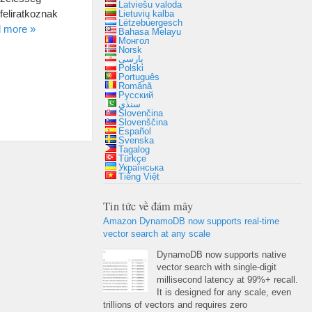
Latviešu valoda
feliratkoznak
Lietuvių kalba
Lëtzebuergesch
d more
»
Bahasa Melayu
Монгол
Norsk
پارسی
Polski
Português
Română
Русский
سنڌي
Slovenčina
Slovenščina
Español
Svenska
Tagalog
Türkçe
Українська
Tiếng Việt
Tin tức về đám mây
Amazon DynamoDB now supports real-time
vector search at any scale
DynamoDB now supports native
vector search with single-digit
millisecond latency at
99%+
recall
.
It is designed for any scale
,
even
trillions of vectors and requires zero