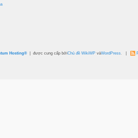
ha
ntum Hosting®
| được cung cấp bởi
Chủ đề WikiWP
và
WordPress
. |