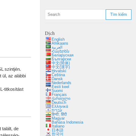
Dịch
English
Afrikaans
العربية
Հայերեն
Беларуская
Български
中文(简体)
中文(漢字)
L szintjén
.
Hrvatski
Čeština
 ül
,
az alábbi
Dansk
Nederlands
Eesti keel
-titkosítást
Suomi
Français
ქართული
Deutsch
Ελληνικά
עברית
हिन्दी; हिंदी
Magyar
Bahasa Indonesia
Italiano
talált
,
de
日本語
한국어
zélesség-