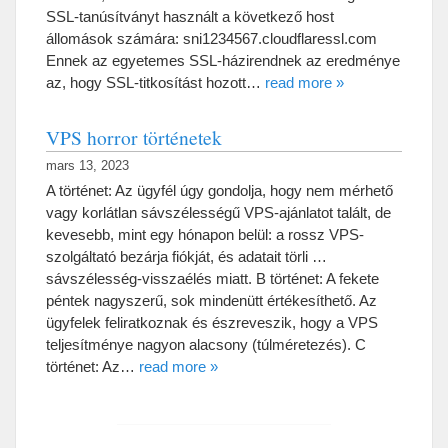
SSL-tanúsítványt használt a következő host
állomások számára
:
sni1234567.cloudflaressl.com
Ennek az egyetemes SSL-házirendnek az eredménye
az
,
hogy SSL-titkosítást hozott
…
read more
»
VPS horror történetek
mars 13, 2023
A történet
:
Az ügyfél úgy gondolja
,
hogy nem mérhető
vagy korlátlan sávszélességű VPS-ajánlatot talált
,
de
kevesebb
,
mint egy hónapon belül
:
a rossz VPS-
szolgáltató bezárja fiókját
,
és adatait törli
…
sávszélesség-visszaélés miatt
.
B történet
:
A fekete
péntek nagyszerű
,
sok mindenütt értékesíthető
.
Az
ügyfelek feliratkoznak és észreveszik
,
hogy a VPS
teljesítménye nagyon alacsony
(
túlméretezés
).
C
történet
:
Az
…
read more
»