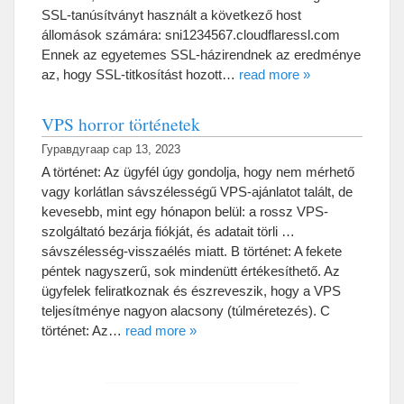
SSL-tanúsítványt használt a következő host
állomások számára
:
sni1234567.cloudflaressl.com
Ennek az egyetemes SSL-házirendnek az eredménye
az
,
hogy SSL-titkosítást hozott
…
read more
»
VPS horror történetek
Гуравдугаар сар 13, 2023
A történet
:
Az ügyfél úgy gondolja
,
hogy nem mérhető
vagy korlátlan sávszélességű VPS-ajánlatot talált
,
de
kevesebb
,
mint egy hónapon belül
:
a rossz VPS-
szolgáltató bezárja fiókját
,
és adatait törli
…
sávszélesség-visszaélés miatt
.
B történet
:
A fekete
péntek nagyszerű
,
sok mindenütt értékesíthető
.
Az
ügyfelek feliratkoznak és észreveszik
,
hogy a VPS
teljesítménye nagyon alacsony
(
túlméretezés
).
C
történet
:
Az
…
read more
»