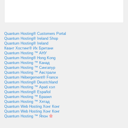
Quantum Hosting® Customers Portal
Quantum Hosting® Ireland Shop
Quantum Hosting® Ireland
Квант Хостинг® Их Британи
Quantum Hosting ™ АНУ
Quantum Hosting® Hong Kong
Quantum Hosting ™ Канад
Quantum Hosting ™ Сингапур
Quantum Hosting ™ Австрали
Quantum Hébergement® France
Quantum Hosting® Deustchland
Quantum Hosting ™ Араб хэл
Quantum Hosting® Español
Quantum Hosting ™ Бразил
Quantum Hosting ™ Хятад
Quantum Web Hosting Хонг Конг
Quantum Web Hosting Хонг Конг
Quantum Hosting ™ Япон