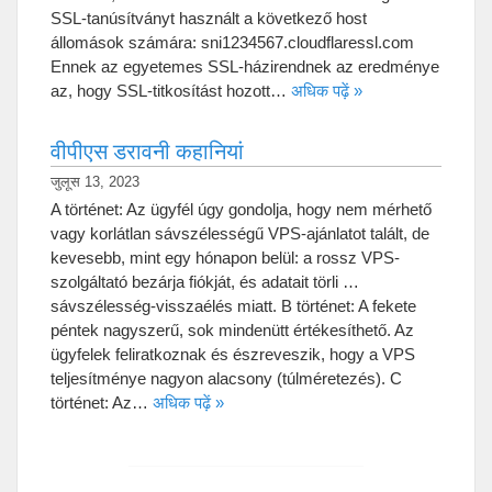
SSL-tanúsítványt használt a következő host
állomások számára
:
sni1234567.cloudflaressl.com
Ennek az egyetemes SSL-házirendnek az eredménye
az
,
hogy SSL-titkosítást hozott
…
अधिक पढ़ें »
वीपीएस डरावनी कहानियां
जुलूस 13, 2023
A történet
:
Az ügyfél úgy gondolja
,
hogy nem mérhető
vagy korlátlan sávszélességű VPS-ajánlatot talált
,
de
kevesebb
,
mint egy hónapon belül
:
a rossz VPS-
szolgáltató bezárja fiókját
,
és adatait törli
…
sávszélesség-visszaélés miatt
.
B történet
:
A fekete
péntek nagyszerű
,
sok mindenütt értékesíthető
.
Az
ügyfelek feliratkoznak és észreveszik
,
hogy a VPS
teljesítménye nagyon alacsony
(
túlméretezés
).
C
történet
:
Az
…
अधिक पढ़ें »