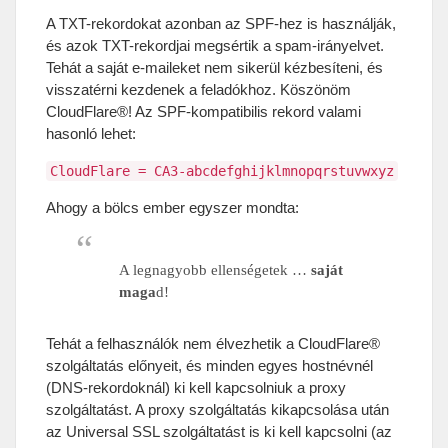
A TXT-rekordokat azonban az SPF-hez is használják
,
és azok TXT-rekordjai megsértik a spam-irányelvet
.
Tehát a saját e-maileket nem sikerül kézbesíteni
,
és
visszatérni kezdenek a feladókhoz
.
Köszönöm
CloudFlare®
!
Az SPF-kompatibilis rekord valami
hasonló lehet
:
CloudFlare = CA3-abcdefghijklmnopqrstuvwxyz
Ahogy a bölcs ember egyszer mondta
:
A legnagyobb ellenségetek
…
saját
maga
d
!
Tehát a felhasználók nem élvezhetik a CloudFlare®
szolgáltatás előnyeit
,
és minden egyes hostnévnél
(
DNS-rekordoknál
)
ki kell kapcsolniuk a proxy
szolgáltatást
.
A proxy szolgáltatás kikapcsolása után
az Universal SSL szolgáltatást is ki kell kapcsolni
(
az