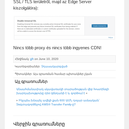
SSL
/
TLS területről
,
majd az Edge Server
kiszolgálóra
):
Nincs több proxy és nincs több ingyenes CDN
!
Հեղինակ:
քհ
on June
10, 2020
Կատեգորիաներ:
Չդասակարգված
Պիտակներ: Այս գրառման համար պիտակներ չկան
Այլ գրառումներ
Անսահմանափակ սկավառակի տարածության վեբ հոստինգի
խարդախությունը դեռ կենդանի է և գործում է
«
»
Ինչպես խնայել ավելի քան 600 ԱՄՆ դոլար ամսական՝
Չօգտագործելով AWS® Transfer Family-ը?
Վերջին գրառումները