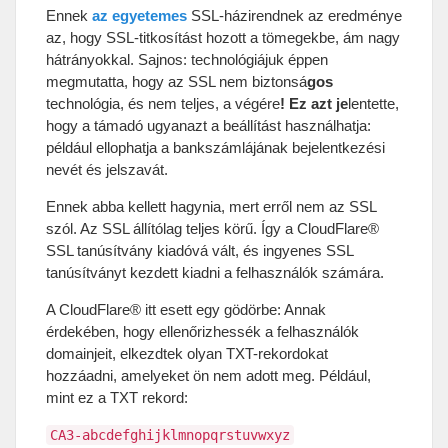
Ennek
az egyetemes
SSL-házirendnek az eredménye
az
,
hogy SSL-titkosítást hozott a tömegekbe
,
ám nagy
hátrányokkal
.
Sajnos
:
technológiájuk éppen
megmutatta
,
hogy az SSL nem biztonsá
gos
technológia
,
és nem teljes
,
a végére
!
Ez azt je
lentette
,
hogy a támadó ugyanazt a beállítást használhatja
:
például ellophatja a bankszámlájának bejelentkezési
nevét és jelszavát
.
Ennek abba kellett hagynia
,
mert erről nem az SSL
szól
.
Az SSL állítólag teljes körű
.
Így a CloudFlare®
SSL tanúsítvány kiadóvá vált
,
és ingyenes SSL
tanúsítványt kezdett kiadni a felhasználók számára
.
A CloudFlare® itt esett egy gödörbe
:
Annak
érdekében
,
hogy ellenőrizhessék a felhasználók
domainjeit
,
elkezdtek olyan TXT-rekordokat
hozzáadni
,
amelyeket ön nem adott meg
.
Például
,
mint ez a TXT rekord
:
CA3-abcdefghijklmnopqrstuvwxyz