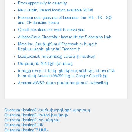
From opportunity to calamity
New Dublin
,
Ireland location available NOW
!
Freenom.com goes out of business
:
the .ML
, .
TK
, .
GQ
and .CF domains freeze
CloudLinux does not want to serve you
AlibabaCloud DirectMail
:
how to lift the
5
domains limit
Meta Inc. (նախկինում Facebook-ը) հայց է
ներկայացրել ընդդեմ Freenom-ի
Լավագույն հոստինգը Laravel-ի համար
Մաքսային 404-էջի վտանգը
Խոսքը դուրս է եկել: ընկերությունները սկսում են
հեռանալ Amazon AWS®-ից և Google Cloud®-ից
Amazon AWS® վատ բացահայտում:
overselling
Quantum Hosting® Հաճախորդների պորտալ
Quantum Hosting® Ireland խանութ
Quantum Hosting® Իռլանդիա
Quantum Hosting® UK
Quantum Hosting™ ԱՄՆ