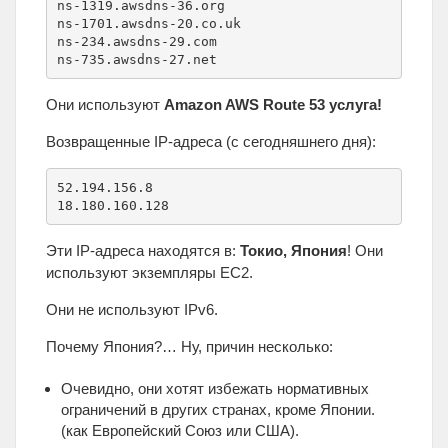
ns-1319.awsdns-36.org

ns-1701.awsdns-20.co.uk

ns-234.awsdns-29.com

ns-735.awsdns-27.net
Они используют
Amazon AWS Route 53 услуга!
Возвращенные IP-адреса (с сегодняшнего дня):
52.194.156.8

18.180.160.128
Эти IP-адреса находятся в:
Токио, Япония
! Они
используют экземпляры EC2.
Они не используют IPv6.
Почему Япония?… Ну, причин несколько:
Очевидно, они хотят избежать нормативных
ограничений в других странах, кроме Японии.
(как Европейский Союз или США).