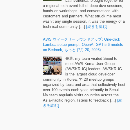
a regional tech event full of deep-dive sessions
,
hands-on workshops
,
and conversations with
customers and partners
.
What struck me most
wasn’t any single session
,
it was the energy of a
technical community
[…]
[続きを読む]
AWS ウィークリーラウンドアップ:
One-click
Lambda setup prompt
,
OpenAI GPT-5.6 models
on Bedrock
, もっと (7月 20, 2026)
先週,
my team visited Seoul to
meet AWS Korea User Group
(
AWSKRUG
)
leaders
.
AWSKRUG
is the largest cloud developer
community in Korea
, で 20
meetup groups
organized by topic and area that collectively host
over
100
events each year
,
primarily in Seoul
.
My team regularly visits countries across the
Asia-Pacific region
,
listens to feedback
[…]
[続
きを読む]
Runtime instances
:
persistent compute for
production AI agents on Amazon Bedrock
AgentCore