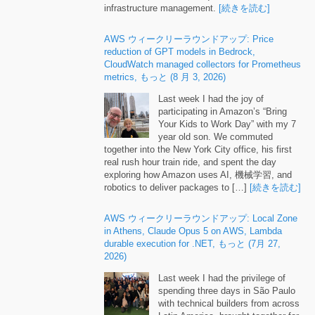
infrastructure management
.
[続きを読む]
AWS ウィークリーラウンドアップ:
Price
reduction of GPT models in Bedrock
,
CloudWatch managed collectors for Prometheus
metrics
, もっと (8 月 3, 2026)
Last week I had the joy of
participating in Amazon’s “Bring
Your Kids to Work Day” with my
7
year old son
.
We commuted
together into the New York City office
,
his first
real rush hour train ride
,
and spent the day
exploring how Amazon uses AI
, 機械学習,
and
robotics to deliver packages to
[…]
[続きを読む]
AWS ウィークリーラウンドアップ:
Local Zone
in Athens
,
Claude Opus
5
on AWS
,
Lambda
durable execution for .NET
, もっと (7月 27,
2026)
Last week I had the privilege of
spending three days in São Paulo
with technical builders from across
Latin America
,
brought together for