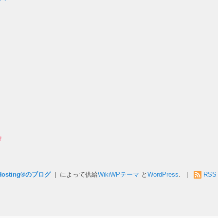
Hosting®のブログ
| によって供給
WikiWPテーマ
と
WordPress
. |
RSS