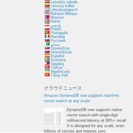
Latviešu valoda
Lietuvių kalba
Lëtzebuergesch
Bahasa Melayu
Монгол
Norsk
پارسی
Polski
Português
Română
Русский
سنڌي
Slovenčina
Slovenščina
Español
Svenska
Tagalog
Türkçe
Українська
Tiếng Việt
クラウドニュース
Amazon DynamoDB now supports real-time
vector search at any scale
DynamoDB now supports native
vector search with single-digit
millisecond latency at
99%+
recall
.
It is designed for any scale
,
even
trillions of vectors and requires zero