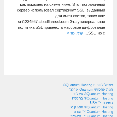
как показано на схеме ниже
:
Этот пограничный
сервер использовал сертификат SSL
,
выданный
для имен хостов
,
таких как
:
sni1234567.cloudflaressl.com Эта универсальная
политика SSL привнесла массовое шифрование
но с
,
SSL
…
קרא עוד »
פורטל לקוחות Quantum Hosting®
חנות אחסון® Quantum אירלנד
Quantum Hosting® אירלנד
Quantum Hosting® בריטניה
כמארח ™ USA
Quantum Hosting® הונג קונג
Quantum Hosting ™ קנדה
Quantum Hosting ™ סינגפור